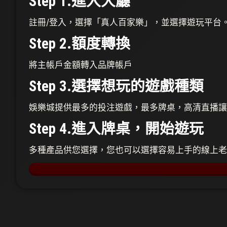
Step 1.進入大廳
註冊/登入，選擇「真人百家樂」，並選擇遊玩平台
Step 2.額度轉換
將主帳戶金額轉入品牌帳戶
Step 3.選擇想玩的遊戲種類
娛樂城提供最多的投注遊戲，最多牌桌，高清直播讓
Step 4.進入牌桌，開始遊玩
多種產品供您選擇，您也可以選擇容易上手的線上