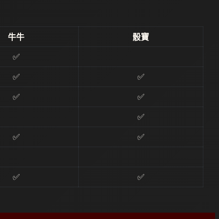
牛牛
骰寶
✅
✅
✅
✅
✅
✅
✅
✅
✅
✅