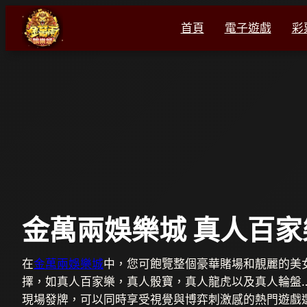
跳
首頁
電子遊戲
彩
至
主
要
內
容
金萬兩娛樂城 真人百家
在
金萬兩娛樂城
中，您可飽覽整個豪華賭場和靚麗的美
擇，如真人百家樂，真人骰寶，真人龍虎以及真人輪盤
現場發牌，可以同時享受視覺與博弈刺激感的熱門遊戲