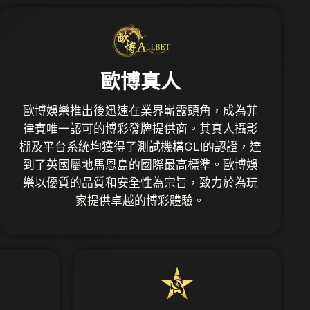
歐博真人
歐博娛樂推出後迅速在業界嶄露頭角，成為菲
律賓唯一認可的博彩發牌提供商。其真人攝影
棚及平台系統均獲得了測試機構GLI的認證，達
到了英國屬地馬恩島的國際最高標準。歐博娛
樂以優質的品質和安全性為宗旨，致力於為玩
家提供卓越的博彩體驗。