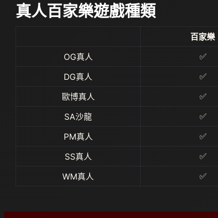
真人百家樂遊戲種類
百家樂
✅
OG真人
✅
DG真人
✅
歐博真人
✅
SA沙龍
✅
PM真人
✅
SS真人
✅
WM真人