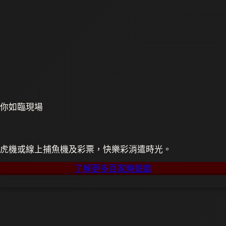
。
你如臨現場
老虎機或線上捕魚機及彩票，快樂彩消遣時光。
了解更多百家樂遊戲