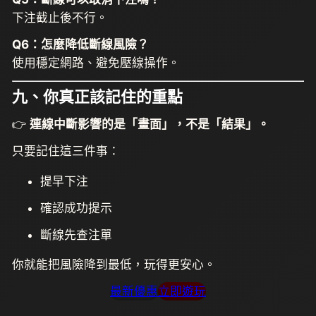
下注截止後不行。
Q6：怎麼降低斷線風險？
使用穩定網路、避免壓線操作。
九、你真正該記住的重點
👉
連線中斷影響的是「畫面」，不是「結果」。
只要記住這三件事：
提早下注
確認成功提示
斷線先查注單
你就能把風險降到最低，玩得更安心。
最新優惠
立即遊玩