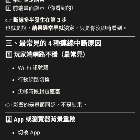
2️⃣ 系統鎖定結果
3️⃣ 前端畫面顯示（你看到的）
👉
斷線多半發生在第 3 步
也就是說，
結果通常早就決定
，只是你沒即時看到。
三、最常見的 4 種連線中斷原因
1️⃣ 玩家端網路不穩（最常見）
Wi-Fi 訊號弱
行動網路切換
尖峰時段封包壅塞
👉 影響的是畫面同步，不是結果。
2️⃣ App 或瀏覽器背景重啟
切換 App