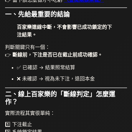
👉 當下該怎麼做才不吃虧
（金萬兩娛樂城）
一、先給最重要的結論
百家樂連線中斷，不會影響已成功鎖定的下
注結果。
判斷關鍵只有一個：
👉
斷線前，下注是否已在截止前成功確認。
✅ 已確認 → 結果照常結算
❌ 未確認 → 視為未下注，退回本金
二、線上百家樂的「斷線判定」怎麼運
作？
實際流程其實很單純：
1️⃣ 下注截止