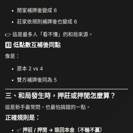
閒家補牌後變成 6
莊家依規則補牌後也變成 6
👉 這是最多人「看不懂」的和局來源。
3️⃣ 低點數互補後同點
像是：
原本 2 vs 4
雙方補牌後同為 5
三、和局發生時，押莊或押閒怎麼算？
這是新手最常問、也最怕搞錯的一點。
正確規則是：
✅
押莊 / 押閒 → 退回本金（不輸不贏）