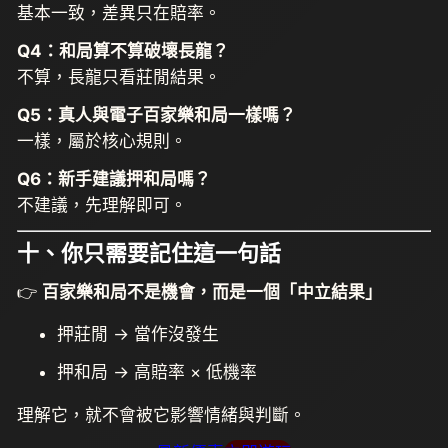
基本一致，差異只在賠率。
Q4：和局算不算破壞長龍？
不算，長龍只看莊閒結果。
Q5：真人與電子百家樂和局一樣嗎？
一樣，屬於核心規則。
Q6：新手建議押和局嗎？
不建議，先理解即可。
十、你只需要記住這一句話
👉
百家樂和局不是機會，而是一個「中立結果」
押莊閒 → 當作沒發生
押和局 → 高賠率 × 低機率
理解它，就不會被它影響情緒與判斷。