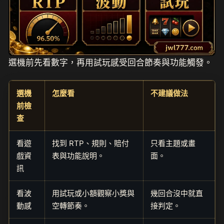
選機前先看數字，再用試玩感受回合節奏與功能觸發。
選機
怎麼看
不建議做法
前檢
查
看遊
找到 RTP、規則、賠付
只看主題或畫
戲資
表與功能說明。
面。
訊
看波
用試玩或小額觀察小獎與
幾回合沒中就直
動感
空轉節奏。
接判定。