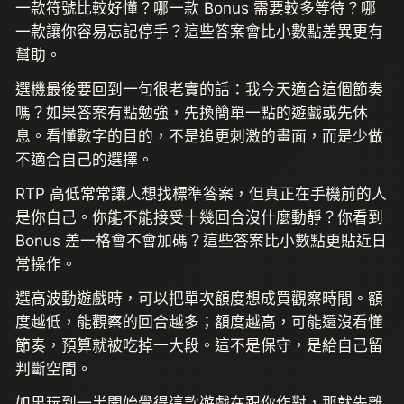
一款符號比較好懂？哪一款 Bonus 需要較多等待？哪
一款讓你容易忘記停手？這些答案會比小數點差異更有
幫助。
選機最後要回到一句很老實的話：我今天適合這個節奏
嗎？如果答案有點勉強，先換簡單一點的遊戲或先休
息。看懂數字的目的，不是追更刺激的畫面，而是少做
不適合自己的選擇。
RTP 高低常常讓人想找標準答案，但真正在手機前的人
是你自己。你能不能接受十幾回合沒什麼動靜？你看到
Bonus 差一格會不會加碼？這些答案比小數點更貼近日
常操作。
選高波動遊戲時，可以把單次額度想成買觀察時間。額
度越低，能觀察的回合越多；額度越高，可能還沒看懂
節奏，預算就被吃掉一大段。這不是保守，是給自己留
判斷空間。
如果玩到一半開始覺得這款遊戲在跟你作對，那就先離