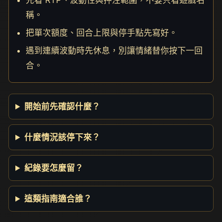
稱。
把單次額度、回合上限與停手點先寫好。
遇到連續波動時先休息，別讓情緒替你按下一回
合。
開始前先確認什麼？
什麼情況該停下來？
紀錄要怎麼留？
這類指南適合誰？