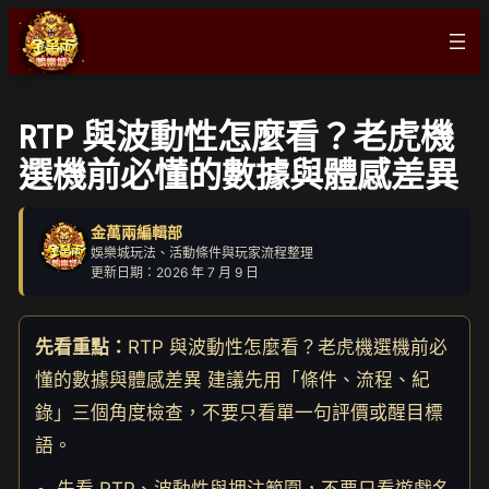
跳
至
主
要
RTP 與波動性怎麼看？老虎機
內
容
選機前必懂的數據與體感差異
金萬兩編輯部
娛樂城玩法、活動條件與玩家流程整理
更新日期：2026 年 7 月 9 日
先看重點：
RTP 與波動性怎麼看？老虎機選機前必
懂的數據與體感差異 建議先用「條件、流程、紀
錄」三個角度檢查，不要只看單一句評價或醒目標
語。
先看 RTP、波動性與押注範圍，不要只看遊戲名