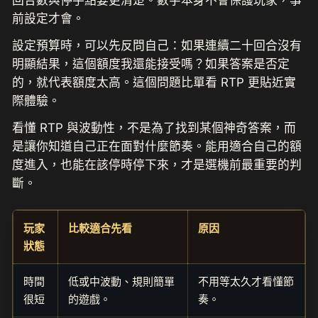
前設定才會。
設定預算時，可以先反問自己：如果連續二十回合沒有
明顯結果，這個額度我還能接受嗎？如果答案是否定
的，就代表額度太高。這個問題比單看 RTP 更貼近實
際體驗。
看懂 RTP 與波動性，不是為了找到某個神奇答案，而
是讓你知道自己正在面對什麼節奏。能用適合自己的額
度進入，也能在該停時停下來，才是選機前最重要的判
斷。
玩家
比較適合先看
原因
狀態
時間
低或中波動、規則簡單
不用等太久才看懂節
很短
的遊戲。
奏。