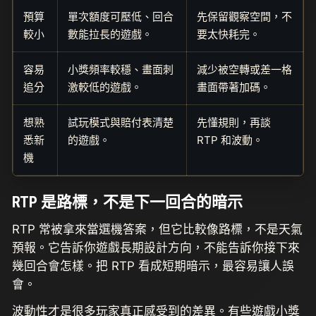
預算
單次額度可壓低、回合
先保留觀察空間，不
較小
數能拉長的遊戲。
要太快耗完。
容易
小獎頻率較穩、畫面刺
減少被空轉或差一格
追分
激較低的遊戲。
畫面帶著加碼。
想熟
試玩模式與賠付表清楚
先懂規則，再談
悉新
的遊戲。
RTP 和波動。
機
RTP 是路標，不是下一回合的暗示
RTP 常被拿來當選機答案，但它比較像路標，不是天氣
預報。它告訴你遊戲長期設計方向，不能告訴你接下來
幾回合會怎樣。把 RTP 看成短期暗示，最容易讓人誤
會。
波動性才是很多玩家真正感受到的差異。有些遊戲小獎