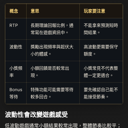
概念
意思
玩家要注意
RTP
長期理論回報比例，通
不能拿來預測短時
常寫在遊戲資訊中。
間結果。
波動性
獎勵出現頻率與起伏大
高波動更需要保守
小的體感。
額度。
小獎頻
小額回饋是否較常出
小獎常見不代表整
率
現。
體一定更適合。
Bonus
特殊功能可能需要等待
要先確認自己能不
等待
較多回合。
能接受節奏。
波動性會改變遊戲感受
低波動遊戲通常小額結果較常出現，整體節奏比較平；