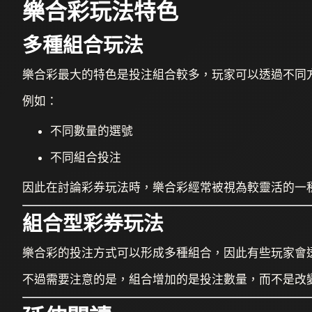
樂合彩玩法特色
多種組合玩法
樂合彩最大的特色是投注組合較多，玩家可以透過不同
例如：
不同數量的選號
不同組合投注
因此在討論彩券玩法時，樂合彩經常被視為較靈活的一
組合型彩券玩法
樂合彩的投注方式可以形成多種組合，因此有些玩家會
不過需要注意的是，組合增加的是投注數量，而不是改