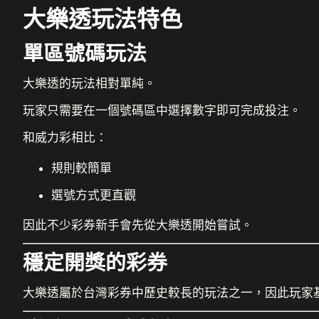
大樂透玩法特色
單區號碼玩法
大樂透的玩法相對單純。
玩家只需要在一個號碼區中選擇數字即可完成投注。
和威力彩相比：
規則較簡單
選號方式更直觀
因此不少彩券新手會先從大樂透開始嘗試。
穩定開獎的彩券
大樂透屬於台灣彩券中歷史較長的玩法之一，因此玩家