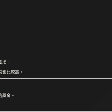
獎項。
常也比較高。
的獎金。