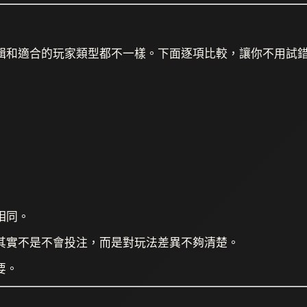
輯和適合的玩家類型都不一樣。下面逐項比較，讓你不用試
相同。
其實不是不會投注，而是對玩法差異不夠清楚。
要。