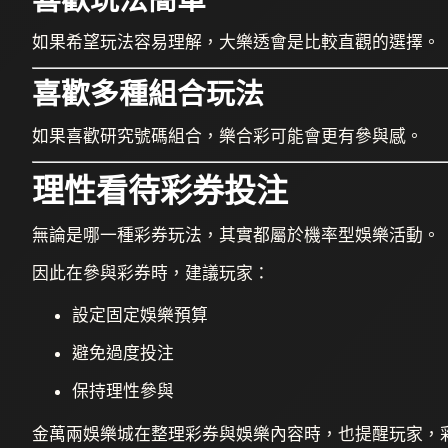
如果希望玩法容易理解，大樂透會是比較直觀的選擇。
喜歡多種組合玩法
如果喜歡研究號碼組合，樂合彩可能會更有參與感。
理性看待彩券投注
無論是哪一種彩券玩法，其實都屬於機率型娛樂活動。
因此在參與彩券時，建議玩家：
設定固定娛樂預算
避免過度投注
保持理性參與
金萬兩娛樂城在整理彩券與娛樂內容時，也提醒玩家，