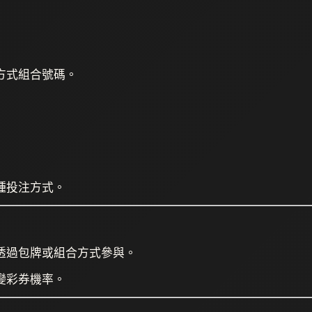
方式組合號碼。
種投注方式。
透過包牌或組合方式參與。
變彩券機率。