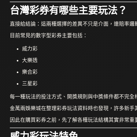
台灣彩券有哪些主要玩法？
直接給結論：這兩種選擇的差異不只是介面，連賠率邏
目前常見的數字型彩券主要包括：
威力彩
大樂透
樂合彩
三星彩
每一種玩法的投注方式、開獎規則與中獎條件都不完全
金萬兩娛樂城在整理彩券玩法資料時也發現，許多新手
因此在購買彩券之前，先了解各種玩法結構其實非常重
威力彩玩法特色