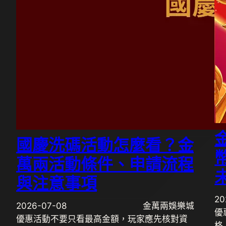
國慶洗碼活動怎麼看？金
萬兩活動條件、申請流程
與注意事項
20
2026-07-08
金萬兩娛樂城
優
優惠活動不要只看最高金額，玩家應先核對資
格