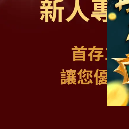
麻將
怎麼