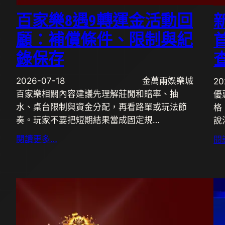
百家樂8遇9轉運金活動回
顧：補償條件、限制與紀
錄保存
2026-07-18
金萬兩娛樂城
20
百家樂相關內容建議先理解莊閒和賠率、抽
優
水、桌台限制與資金分配，再看路單或玩法節
格
奏。玩家不要把短期結果當成固定規…
說
閱讀更多…
閱