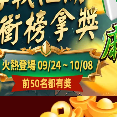
開胡2衝榜賽已過期
看？排行活動條件與