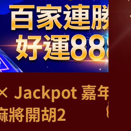
金萬兩百家樂連勝王活動
怎麼看？連勝條件與申請
限制
26-07-15
金萬兩娛樂城
家樂相關內容建議先理解莊閒和賠率、抽