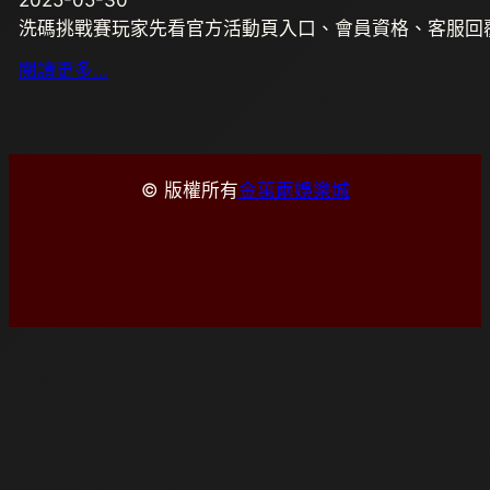
2025-05-30
洗碼挑戰賽玩家先看官方活動頁入口、會員資格、客服回
閱讀更多…
© 版權所有
金萬兩娛樂城