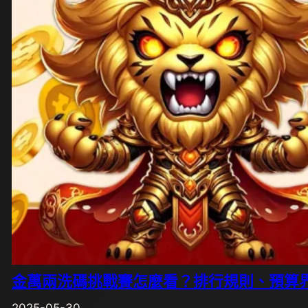
金萬兩洗碼挑戰賽怎麼看？排行規則、預算