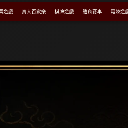
票遊戲
真人百家樂
棋牌遊戲
體育賽事
電競遊