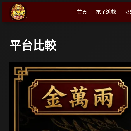
跳
首頁
電子遊戲
彩
至
主
要
內
平台比較
容