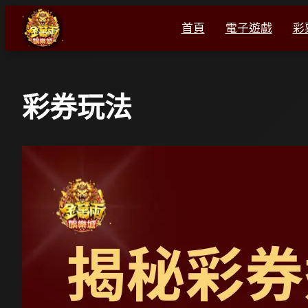
跳
首頁
電子遊戲
彩
至
主
要
內
彩券玩法
容