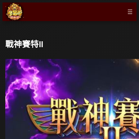
跳
至
主
要
內
戰神賽特II
容