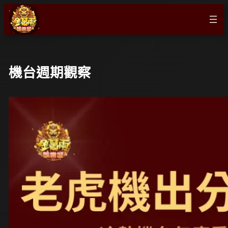
跳
至
主
要
內
機台週期觀察
容