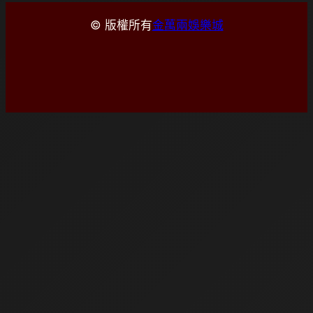
© 版權所有
金萬兩娛樂城