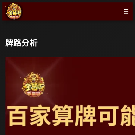
跳
至
主
要
內
牌路分析
容