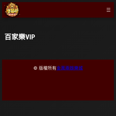
跳
至
主
要
內
百家樂VIP
容
© 版權所有
金萬兩娛樂城