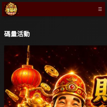
跳
至
主
要
內
碼量活動
容