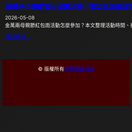
金萬兩母親節暖心回饋活動｜限定紅包雨甜
2026-05-08
金萬兩母親節紅包雨活動怎麼參加？本文整理活動時間、
閱讀更多…
© 版權所有
金萬兩娛樂城