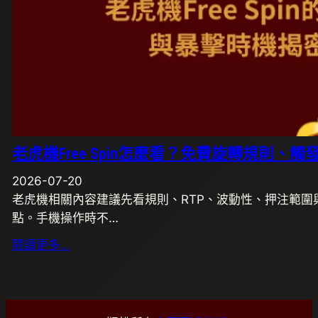
老虎機Free Spin怎麼看？免費旋轉規則、
2026-07-20
老虎機相關內容建議先看規則、RTP、波動性、押注範
點。手機操作時不…
閱讀更多…