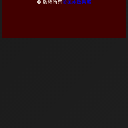
© 版權所有
金萬兩娛樂城