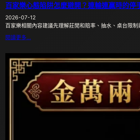
百家樂心態陷阱怎麼避開？連輸連贏時的停
2026-07-12
百家樂相關內容建議先理解莊閒和賠率、抽水、桌台限制
閱讀更多…