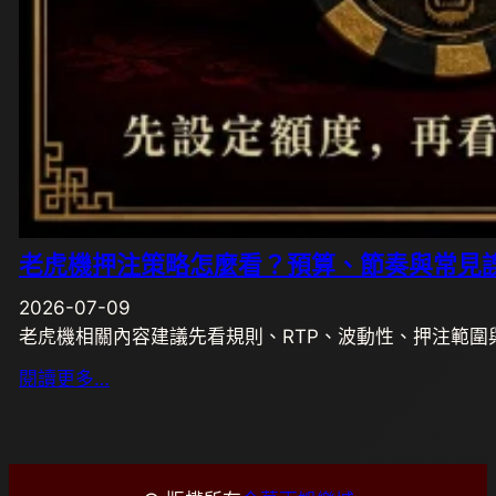
老虎機押注策略怎麼看？預算、節奏與常見
2026-07-09
老虎機相關內容建議先看規則、RTP、波動性、押注範
閱讀更多…