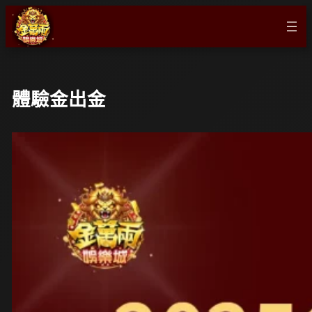
跳
至
主
要
內
體驗金出金
容