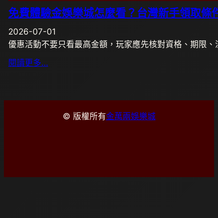
免費體驗金娛樂城怎麼看？台灣新手領取條
2026-07-01
優惠活動不要只看最高金額，玩家應先核對資格、期限、
閱讀更多…
© 版權所有
金萬兩娛樂城