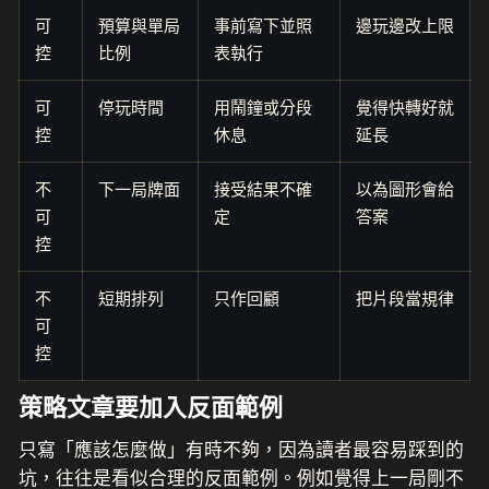
可
預算與單局
事前寫下並照
邊玩邊改上限
控
比例
表執行
可
停玩時間
用鬧鐘或分段
覺得快轉好就
控
休息
延長
不
下一局牌面
接受結果不確
以為圖形會給
可
定
答案
控
不
短期排列
只作回顧
把片段當規律
可
控
策略文章要加入反面範例
只寫「應該怎麼做」有時不夠，因為讀者最容易踩到的
坑，往往是看似合理的反面範例。例如覺得上一局剛不