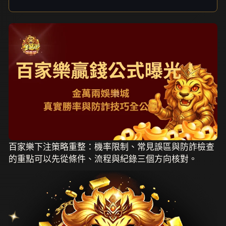
百家樂下注策略重整：機率限制、常見誤區與防詐檢查
的重點可以先從條件、流程與紀錄三個方向核對。