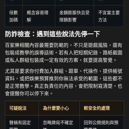
倍數
概念容易理
金額膨脹快且受
不宜當主要
加碼
解
限額影響
方法
防詐檢查：遇到這些說法先停一下
百家樂相關內容最需要防範的，不只是遊戲風險，還有
包裝成教學的誤導話術。若有人把短期紀錄、路紙截圖
或私人群組包裝成一定有效的方案，就要提高警覺。
尤其是要求你付費加入群組、跟單、代操作、提供帳號
資料，或把娛樂預算推到你無法承受的範圍，這些都不
是正常教學。真正負責任的內容，會把限制寫清楚，也
會提醒你可以停下來。
可疑說法
為什麼要小心
較安全的處理
聲稱有固定
忽略牌局不確定
回到公開規則與預