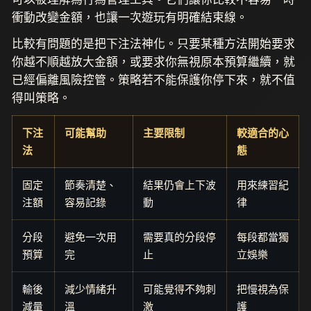
衝動改變金額，也讓一次遊玩有明確結束線。
比較有問題的是把下注法神化。只要某種方法開始要求
你越不順越放大金額，或要求你無視原本預算繼續，就
已經偏離風險控管。策略若不能保護你停下來，就不值
得叫策略。
下注
可能幫助
主要限制
較適合的心
法
態
固定
節奏清楚、
結果仍會上下波
用來練習紀
注額
容易記錄
動
律
分段
避免一次用
需要真的分段停
每段都當獨
預算
完
止
立娛樂
輸後
減少情緒升
可能覺得不夠刺
把慢視為保
減量
溫
激
護