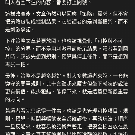
叫人看圖下注的內容，都要打上問號。
這樣改寫後，文章仍然可以回應「策略」需求，但不會
把策略包裝成控制結果。它給讀者的是判斷框架，而不
是刺激承諾。
下注策略文章若要放圖，也應該視覺化「可控與不可
控」的分界，而不是用刺激畫面暗示結果。讀者看到圖
片時，應該先想到規則、預算與停止條件，而不是想到
再試一把。
最後，策略不是越多越好。對大多數讀者來說，一套能
遵守的簡單規則，比十套聽起來厲害但坐下就忘的說法
更有價值。能少犯錯、能停下來，就是這篇更新最重要
的方向。
若讀者看完只記得一件事，應該是先管理可控項目。規
則、預算、時間與帳號安全都確認後，再談玩法；順序
一旦反過來，就容易被話術牽著走。把安全檢查放在最
前面，文章才真正幫讀者做出比較冷靜的選擇，也讓後