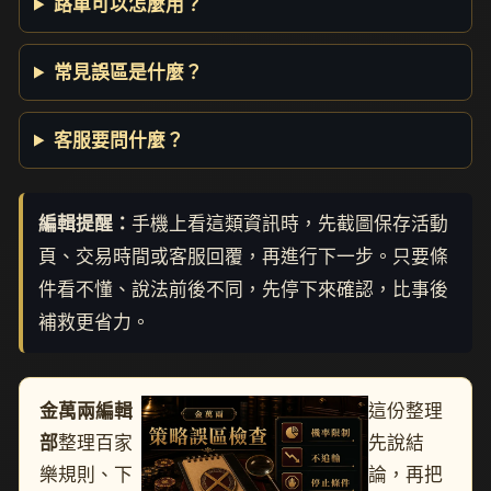
路單可以怎麼用？
常見誤區是什麼？
客服要問什麼？
編輯提醒：
手機上看這類資訊時，先截圖保存活動
頁、交易時間或客服回覆，再進行下一步。只要條
件看不懂、說法前後不同，先停下來確認，比事後
補救更省力。
金萬兩編輯
這份整理
部
整理百家
先說結
樂規則、下
論，再把