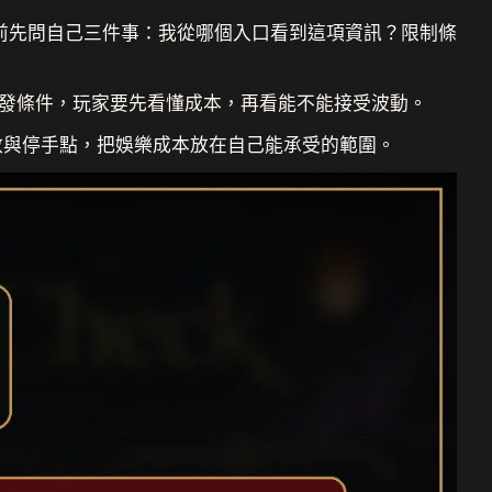
前先問自己三件事：我從哪個入口看到這項資訊？限制條
不同觸發條件，玩家要先看懂成本，再看能不能接受波動。
數與停手點，把娛樂成本放在自己能承受的範圍。