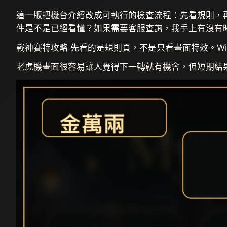
這一版把機台介紹改成可執行的檢查流程：先看規則，
件是不是已經看懂？如果需要客服查詢，我手上有沒有
戰神賽特攻略 先看的是規則頁，不是只看畫面特效。Wil
老虎機畫面很容易讓人覺得下一轉就有機會，但短期結