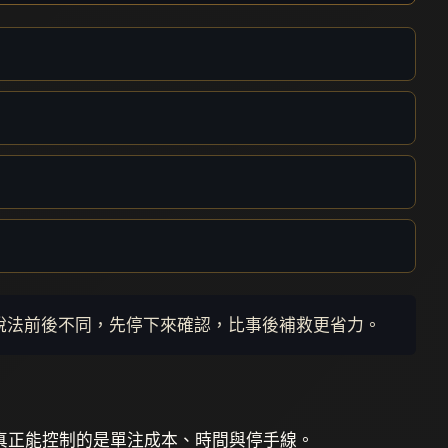
說法前後不同，先停下來確認，比事後補救更省力。
真正能控制的是單注成本、時間與停手線。