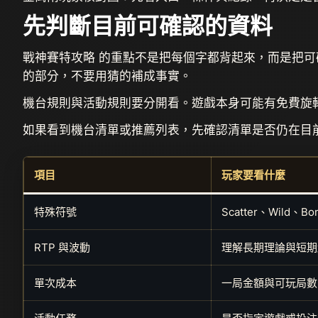
先判斷目前可確認的資料
戰神賽特攻略 的重點不是把每個字都背起來，而是把
的部分，不要用猜的補成事實。
機台規則與活動規則要分開看。遊戲本身可能有免費旋
如果看到機台清單或推薦列表，先確認清單是否仍在目
項目
玩家要看什麼
特殊符號
Scatter、Wild、
RTP 與波動
理解長期理論與短期
單次成本
一局金額與可玩局數