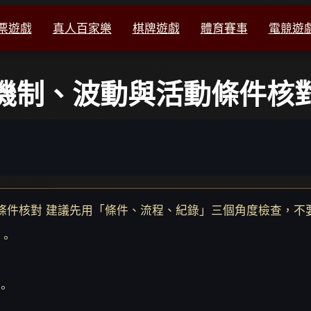
票遊戲
真人百家樂
棋牌遊戲
體育賽事
電競遊
機制、波動與活動條件核
條件核對 建議先用「條件、流程、紀錄」三個角度檢查，不
稱。
。