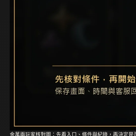
金萬兩玩家核對圖：先看入口、條件與紀錄，再決定是