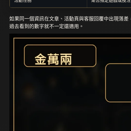
活動任務
是否指定遊戲或投注
如果同一個資訊在文章、活動頁與客服回覆中出現落差
過去看到的數字就不一定還適用。