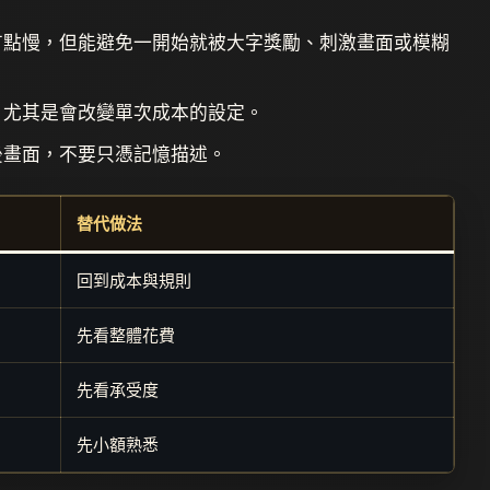
有點慢，但能避免一開始就被大字獎勵、刺激畫面或模糊
，尤其是會改變單次成本的設定。
後畫面，不要只憑記憶描述。
替代做法
回到成本與規則
先看整體花費
先看承受度
先小額熟悉