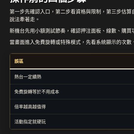
第一步先確認入口，第二步看資格與限制，第三步估算
說法牽著走。
新機台先用小額測試節奏，確認押注面板、線數、購買
當畫面進入免費旋轉或特殊模式，先看系統顯示的次數
誤區
熱台一定續熱
免費旋轉等於不用成本
倍率越高越值得
活動指定就硬玩