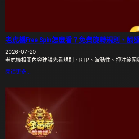
老虎機Free Spin怎麼看？免費旋轉規則、
2026-07-20
老虎機相關內容建議先看規則、RTP、波動性、押注範
閱讀更多…