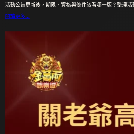
活動公告更新後，期限、資格與條件該看哪一版？整理活
閱讀更多…