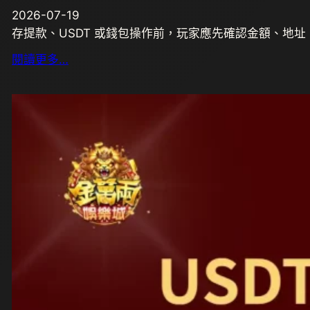
2026-07-19
存提款、USDT 或錢包操作前，玩家應先確認金額、地
閱讀更多…