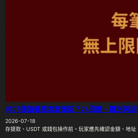
USDT儲值優惠怎麼確認？2%回饋、鏈別與
2026-07-18
存提款、USDT 或錢包操作前，玩家應先確認金額、地