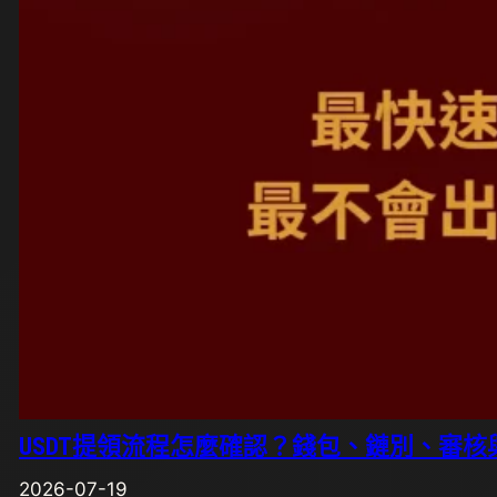
USDT提領流程怎麼確認？錢包、鏈別、審
2026-07-19