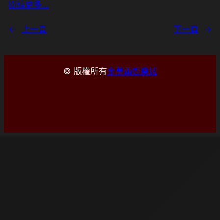
閱讀更多…
←
上一頁
下一頁
→
© 版權所有
金萬兩娛樂城