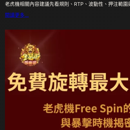
老虎機相關內容建議先看規則、RTP、波動性、押注範
閱讀更多…