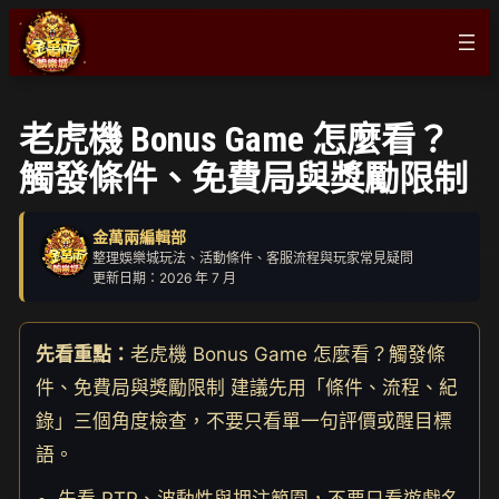
跳
至
主
要
老虎機 Bonus Game 怎麼看？
內
容
觸發條件、免費局與獎勵限制
金萬兩編輯部
整理娛樂城玩法、活動條件、客服流程與玩家常見疑問
更新日期：2026 年 7 月
先看重點：
老虎機 Bonus Game 怎麼看？觸發條
件、免費局與獎勵限制 建議先用「條件、流程、紀
錄」三個角度檢查，不要只看單一句評價或醒目標
語。
先看 RTP、波動性與押注範圍，不要只看遊戲名