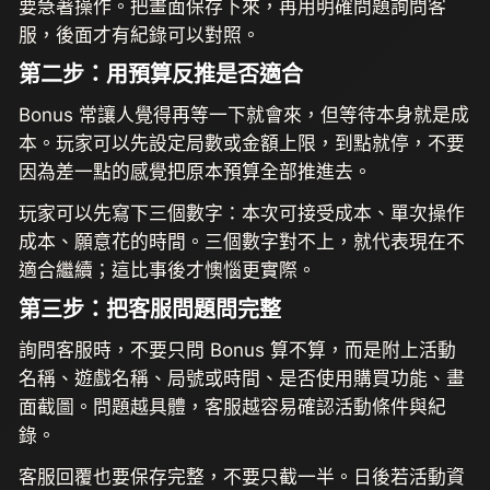
要急著操作。把畫面保存下來，再用明確問題詢問客
服，後面才有紀錄可以對照。
第二步：用預算反推是否適合
Bonus 常讓人覺得再等一下就會來，但等待本身就是成
本。玩家可以先設定局數或金額上限，到點就停，不要
因為差一點的感覺把原本預算全部推進去。
玩家可以先寫下三個數字：本次可接受成本、單次操作
成本、願意花的時間。三個數字對不上，就代表現在不
適合繼續；這比事後才懊惱更實際。
第三步：把客服問題問完整
詢問客服時，不要只問 Bonus 算不算，而是附上活動
名稱、遊戲名稱、局號或時間、是否使用購買功能、畫
面截圖。問題越具體，客服越容易確認活動條件與紀
錄。
客服回覆也要保存完整，不要只截一半。日後若活動資