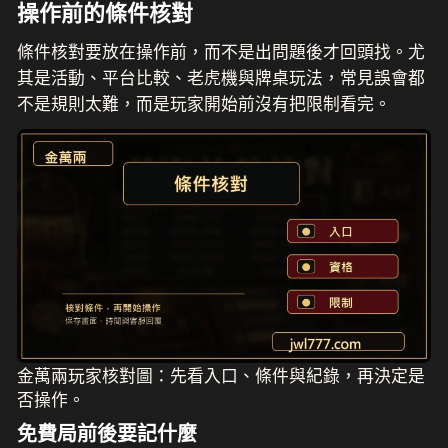
操作前的條件核對
條件核對要放在操作前，而不是出問題後才回頭找。尤
其是活動、平台比較、老虎機與牌桌玩法，常見誤會都
不是規則太難，而是玩家開始前沒有把限制看完。
金萬兩玩家核對圖：先看入口、條件與紀錄，再決定是
否操作。
免費局前後要記什麼