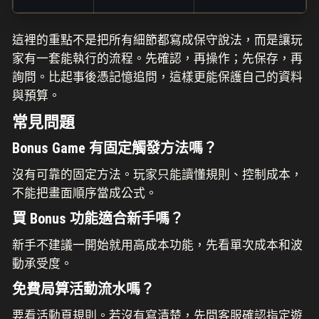
這裡的重點不是把所有細節都寫成保守說法，而是讓玩
家有一套能執行的流程。先確認，再操作；先保存，再
詢問。比起事後憑記憶追問，這樣更能保護自己的資料
與預算。
常見問題
Bonus Game 有固定觸發方法嗎？
沒有可靠的固定方法。玩家只能讀懂規則、控制成本，
不能把畫面順序當成公式。
買 Bonus 功能適合新手嗎？
新手不建議一開始就用高成本功能，先看單次成本和波
動承受度。
免費局算活動流水嗎？
要看活動頁規則。若沒有寫清楚，先問客服確認指定遊