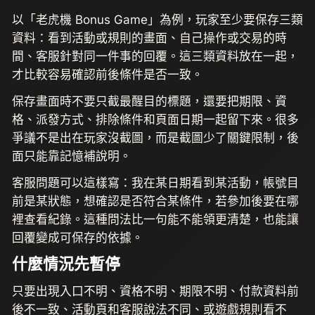
以「老虎機 Bonus Game」為例，玩家至少要保存三類
資料：看到活動或規則的畫面、自己操作或交易的時
間、客服針對同一件事的回覆。這三類資料放在一起，
才比較容易確認前後條件是否一致。
保存畫面時不要只截最醒目的標題，還要把期限、資
格、派發方式、排除條件和頁面日期一起留下來。很多
爭議不是出在玩家沒截圖，而是截圖少了關鍵限制，後
面只能靠記憶補說明。
客服問題可以這樣寫：我在某日期看到某活動，帳號目
前是某狀態，想確認是否符合某條件，若參加後要在哪
裡查看紀錄。這種問法比一句能不能領更清楚，也能讓
回覆變成可保存的依據。
什麼情況先暫停
只要出現入口不明、資格不明、期限不明、付款資料前
後不一致、活動頁和客服說法不同、或遊戲規則看不