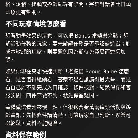
格、派發、提領或遊戲紀錄有疑問，完整對話會比口頭
印象更有幫助。
不同玩家情境怎麼看
想看動畫效果的玩家，可以把 Bonus 當娛樂亮點；想
解活動任務的玩家，要先確認任務是否承認該遊戲；對
成本敏感的玩家，則要避免因為期待免費局而連續加
碼。
如果你現在只想快速判斷「老虎機 Bonus Game 怎麼
看」是否值得繼續看，答案不是看誰講得最大聲，而是
看自己能不能完成入口確認、條件核對、紀錄保存和客
服詢問。四件事做不到，就先保留疑問。
這種做法看起來慢一點，但很適合金萬兩這類活動與遊
戲資訊：先把條件講清楚，再讓玩家自己判斷。娛樂可
以輕鬆，資料不能糊塗。
資料保存範例