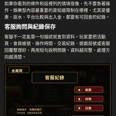
如果你看到的條件和這裡列的情境很像，先不要急著操
作。娛樂型內容最重要的是知道限制在哪裡，尤其是優
惠、返水、平台比較與出入金，都要有可回查的紀錄。
客服詢問與紀錄保存
客服不一定能靠一句描述就查到資料。玩家要把活動
頁、會員帳號、操作時間、交易紀錄、遊戲局號或客服
回覆整理好，再用短句說明問題。資料越完整，處理方
向越清楚。