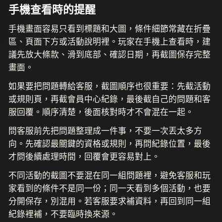
手機查看時的提醒
手機畫面容易只看到標題和大圖，條件細節常藏在折疊
區、頁面下方或活動說明裡。玩家在手機上查看時，建
議先放大條款、滑到底部、確認日期，再截圖保存完整
畫面。
如果要把問題轉給客服，截圖順序也很重要：先截活動
或規則頁，再截會員中心紀錄，最後截自己的問題和客
服回覆。順序清楚，後面核對時才不會混在一起。
問客服前先把問題整理成一件事，不要一次丟太多方
向。先確認最關鍵的資格或規則，再問紀錄位置，最後
才問後續處理時間，回覆會更容易對上。
不同活動的截圖不要混在同一組問題裡，避免客服和玩
家看到的條件不是同一份；同一天看到多個活動，也要
分開保存，別混用。若客服要求補資料，再回到同一組
紀錄裡補，不要臨時換來源。